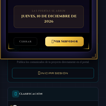
Puedes ayudar con tu donativo en:
Cruz Roja
·
Cáritas
·
Save the Children
·
UNICEF
LAS PUERTAS SE ABREN
JUEVES, 10 DE DICIEMBRE DE
2026
Leer Completa
Ver Servidor
Cerrar
¿Tienes una primicia?
Publica los comunicados de tu proyecto directamente en el portal.
INICIAR SESIÓN
Clasificación